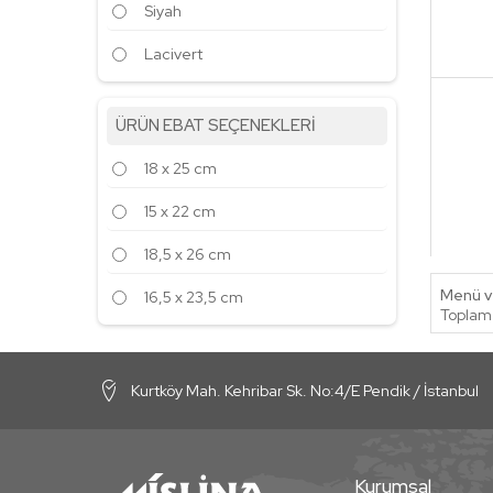
Siyah
Lacivert
ÜRÜN EBAT SEÇENEKLERİ
18 x 25 cm
15 x 22 cm
18,5 x 26 cm
Menü ve
16,5 x 23,5 cm
Toplam 
Kurtköy Mah. Kehribar Sk. No:4/E Pendik / İstanbul
Kurumsal