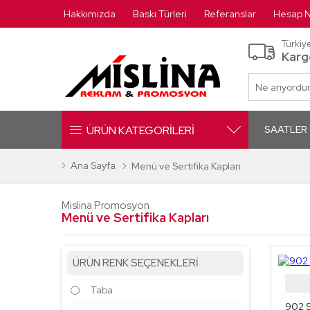
Hakkımızda
Baskı Türleri
Referanslar
Hesap N
Türkiy
Karg
Ne arıyordu
ÜRÜN KATEGORİLERİ
SAATLER
Ana Sayfa
Menü ve Sertifika Kapları
Mislina Promosyon
Menü ve Sertifika Kapları
ÜRÜN RENK SEÇENEKLERİ
Taba
902 S