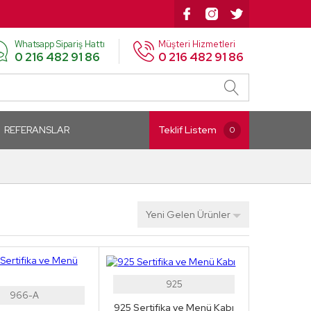
Whatsapp Sipariş Hattı
Müşteri Hizmetleri
0 216 482 91 86
0 216 482 91 86
REFERANSLAR
Teklif Listem
0
Yeni Gelen Ürünler
925
966-A
925 Sertifika ve Menü Kabı