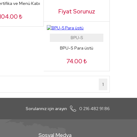
rtifika ve Menü Kabı
Fiyat Sorunuz
104.00 ₺
BPU-S
BPU-S Para üstü
74.00 ₺
1
Sorularınız için arayın
0 216 482 91 86
Sosyal Medya