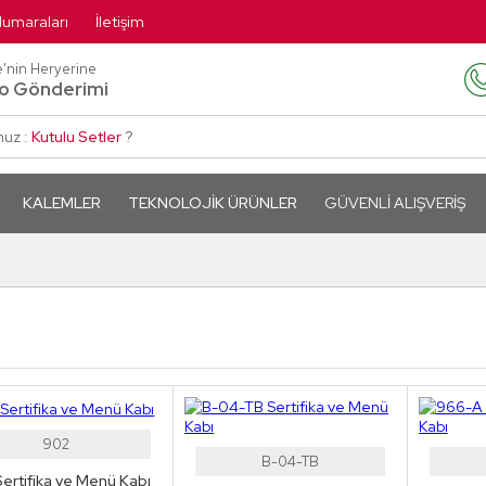
umaraları
İletişim
e'nin Heryerine
o Gönderimi
nuz :
Kutulu Setler
?
|
KALEMLER
TEKNOLOJIK ÜRÜNLER
GÜVENLI ALIŞVERIŞ
902
B-04-TB
ertifika ve Menü Kabı